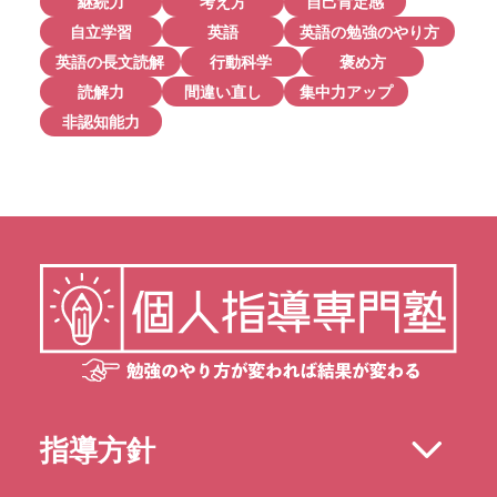
継続力
考え方
自己肯定感
自立学習
英語
英語の勉強のやり方
英語の長文読解
行動科学
褒め方
読解力
間違い直し
集中力アップ
非認知能力
指導方針