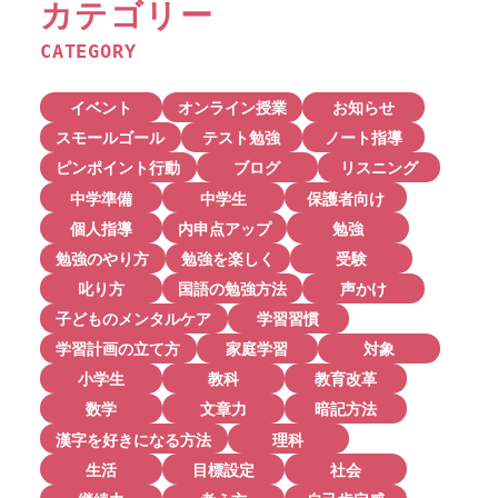
カテゴリー
CATEGORY
イベント
オンライン授業
お知らせ
スモールゴール
テスト勉強
ノート指導
ピンポイント行動
ブログ
リスニング
中学準備
中学生
保護者向け
個人指導
内申点アップ
勉強
勉強のやり方
勉強を楽しく
受験
叱り方
国語の勉強方法
声かけ
子どものメンタルケア
学習習慣
学習計画の立て方
家庭学習
対象
小学生
教科
教育改革
数学
文章力
暗記方法
漢字を好きになる方法
理科
生活
目標設定
社会