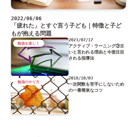
2022/06/06
「疲れた」とすぐ言う子ども｜特徴と子ど
もが抱える問題
2023/07/17
勉強を楽しく
アクティブ・ラーニング③古
いと言われる理由と今後注目
される指導法
2018/10/03
勉強のやり方
一次関数を苦手にしないため
の一番簡単なコツ