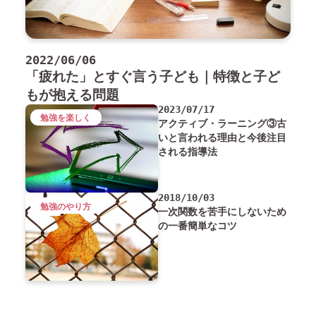
2022/06/06
「疲れた」とすぐ言う子ども｜特徴と子ど
もが抱える問題
2023/07/17
勉強を楽しく
アクティブ・ラーニング③古
いと言われる理由と今後注目
される指導法
2018/10/03
勉強のやり方
一次関数を苦手にしないため
の一番簡単なコツ