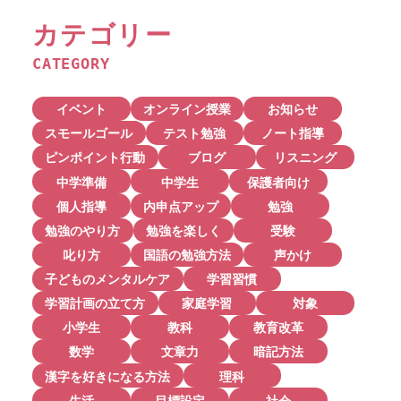
カテゴリー
CATEGORY
イベント
オンライン授業
お知らせ
スモールゴール
テスト勉強
ノート指導
ピンポイント行動
ブログ
リスニング
中学準備
中学生
保護者向け
個人指導
内申点アップ
勉強
勉強のやり方
勉強を楽しく
受験
叱り方
国語の勉強方法
声かけ
子どものメンタルケア
学習習慣
学習計画の立て方
家庭学習
対象
小学生
教科
教育改革
数学
文章力
暗記方法
漢字を好きになる方法
理科
生活
目標設定
社会