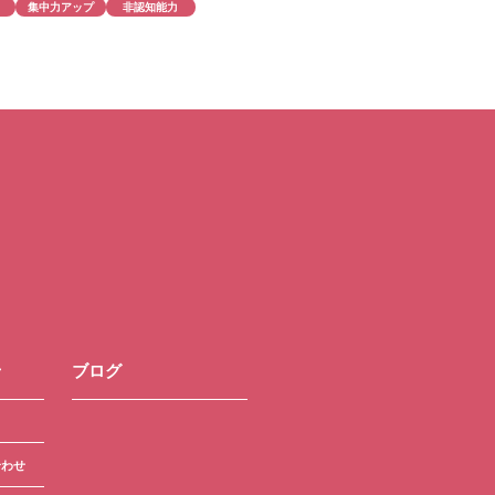
集中力アップ
非認知能力
せ
ブログ
合わせ