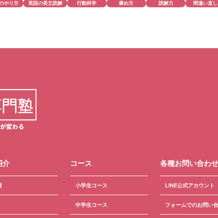
のやり方
英語の長文読解
行動科学
褒め方
読解力
間違い直し
紹介
コース
各種お問い合わ
屋
小学生コース
LINE公式アカウント
中学生コース
フォームでのお問い