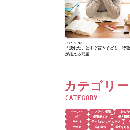
2022/06/06
「疲れた」とすぐ言う子ども｜特徴
が抱える問題
カテゴリー
CATEGORY
イベント
オンライン授業
お知ら
中学生
保護者向け
個人指導
声かけ
子どものメンタルケア
文章力
暗記方法
漢字を好き