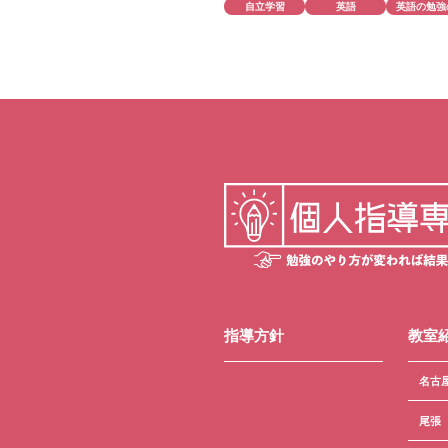
自立学習
英語
英語の勉強
指導方針
教室
名古
尾張