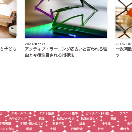
2018/10/
2023/07/17
と子ども
一次関数
アクティブ・ラーニング③古いと言われる理
ツ
由と今後注目される指導法
せ
スモールゴール
テスト勉強
ノート指導
ピンポイント行動
ブログ
内申点アップ
勉強
勉強のやり方
勉強を楽しく
受験
学習習慣
学習計画の立て方
家庭学習
対象
小学生
教
になる方法
理科
生活
目標設定
社会
継続力