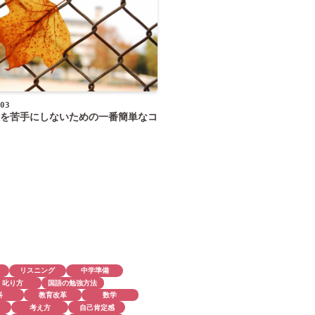
03
を苦手にしないための一番簡単なコ
リスニング
中学準備
叱り方
国語の勉強方法
科
教育改革
数学
考え方
自己肯定感