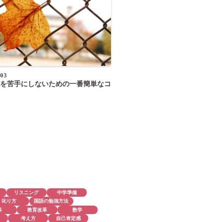
03
を苦手にしないための一番簡単なコ
リスニング
中学準備
叱り方
国語の勉強方法
科
教育改革
数学
考え方
自己肯定感