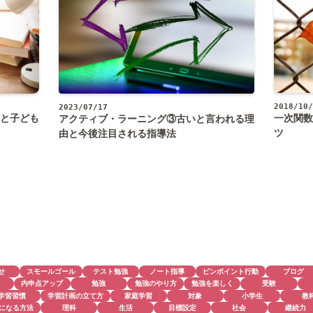
2018/10/
2023/07/17
と子ども
一次関数
アクティブ・ラーニング③古いと言われる理
ツ
由と今後注目される指導法
せ
スモールゴール
テスト勉強
ノート指導
ピンポイント行動
ブログ
内申点アップ
勉強
勉強のやり方
勉強を楽しく
受験
学習習慣
学習計画の立て方
家庭学習
対象
小学生
教
になる方法
理科
生活
目標設定
社会
継続力