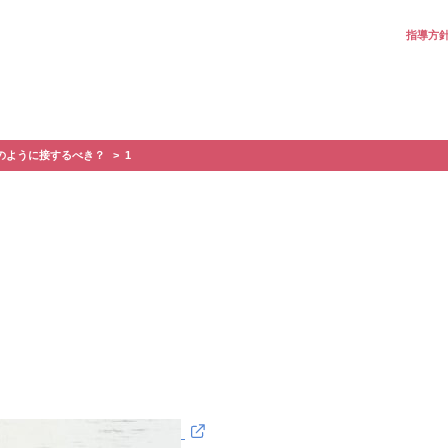
指導方
のように接するべき？
1