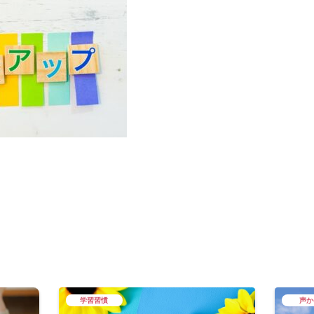
学習習慣
声か