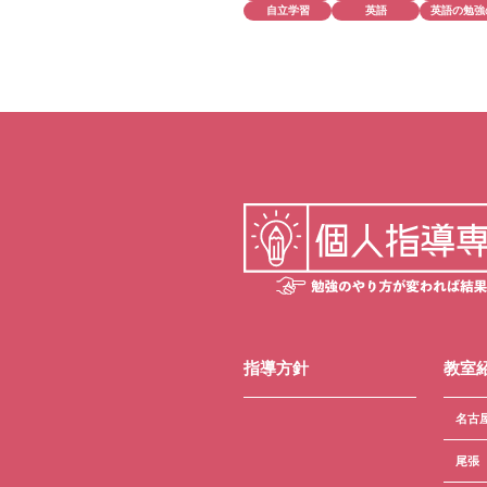
自立学習
英語
英語の勉強
指導方針
教室
名古
尾張