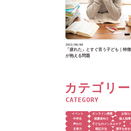
2022/06/06
「疲れた」とすぐ言う子ども｜特徴
が抱える問題
カテゴリー
CATEGORY
イベント
オンライン授業
お知ら
中学生
保護者向け
個人指導
声かけ
子どものメンタルケア
文章力
暗記方法
漢字を好き