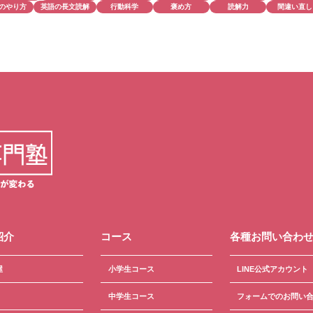
のやり方
英語の長文読解
行動科学
褒め方
読解力
間違い直し
紹介
コース
各種お問い合わ
屋
小学生コース
LINE公式アカウント
中学生コース
フォームでのお問い