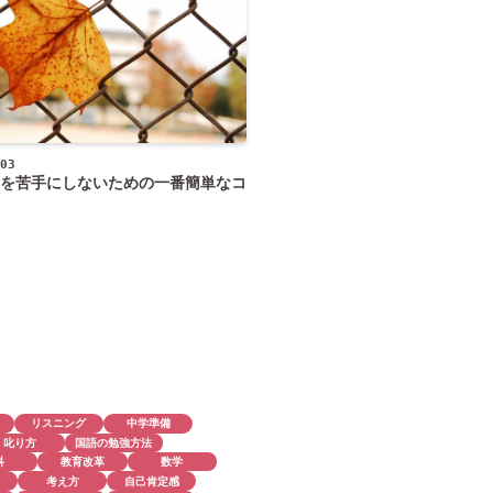
03
を苦手にしないための一番簡単なコ
リスニング
中学準備
叱り方
国語の勉強方法
科
教育改革
数学
考え方
自己肯定感