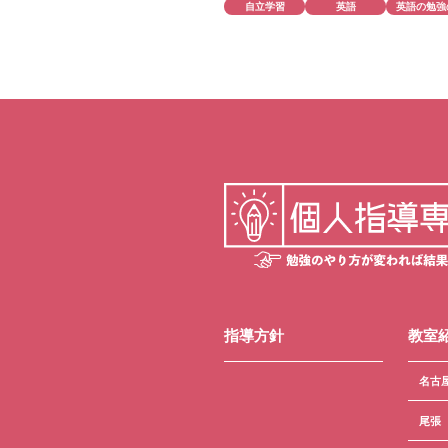
自立学習
英語
英語の勉強
指導方針
教室
名古
尾張