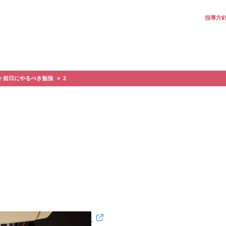
指導方
ト前日にやるべき勉強
2