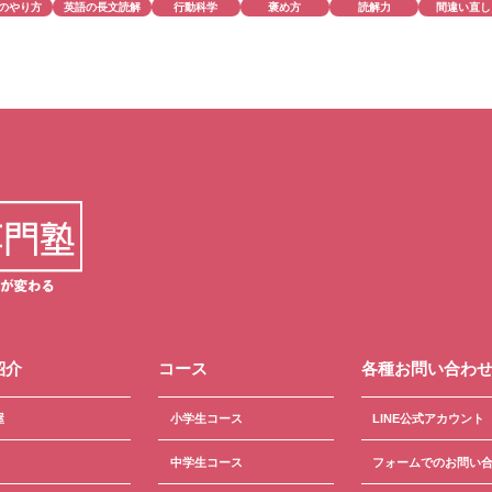
のやり方
英語の長文読解
行動科学
褒め方
読解力
間違い直し
紹介
コース
各種お問い合わ
屋
小学生コース
LINE公式アカウント
中学生コース
フォームでのお問い