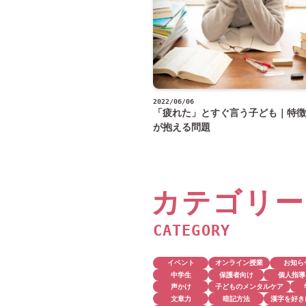
2022/06/06
「疲れた」とすぐ言う子ども｜特徴
が抱える問題
カテゴリー
CATEGORY
イベント
オンライン授業
お知ら
中学生
保護者向け
個人指導
声かけ
子どものメンタルケア
文章力
暗記方法
漢字を好き