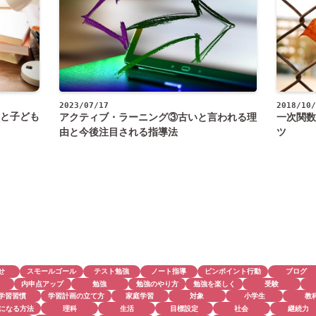
2018/10/
2023/07/17
と子ども
一次関数
アクティブ・ラーニング③古いと言われる理
ツ
由と今後注目される指導法
せ
スモールゴール
テスト勉強
ノート指導
ピンポイント行動
ブログ
内申点アップ
勉強
勉強のやり方
勉強を楽しく
受験
学習習慣
学習計画の立て方
家庭学習
対象
小学生
教
になる方法
理科
生活
目標設定
社会
継続力