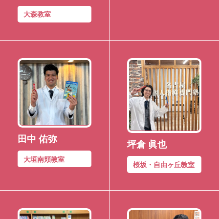
大森教室
田中 佑弥
坪倉 眞也
大垣南頬教室
桜坂・自由ヶ丘教室