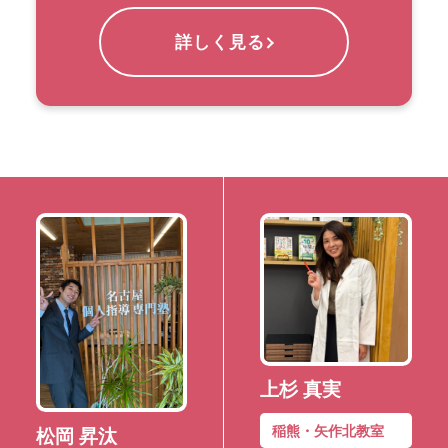
詳しく見る
上杉 真実
稲熊・矢作北教室
松岡 昇汰