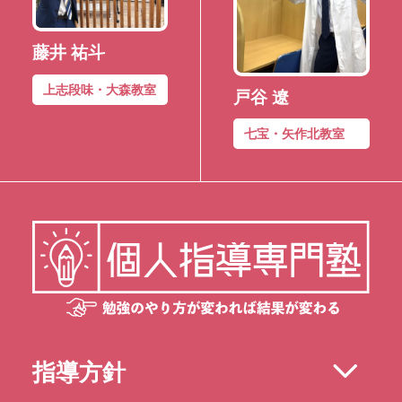
藤井 祐斗
上志段味・大森教室
戸谷 遼
七宝・矢作北教室
指導方針