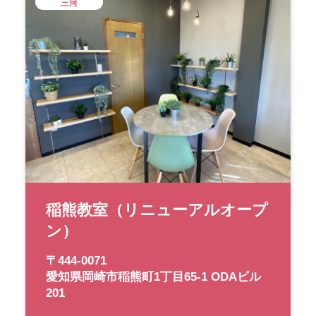
三河
稲熊教室（リニューアルオープ
ン）
〒444-0071
愛知県岡崎市稲熊町1丁目65-1 ODAビル
201