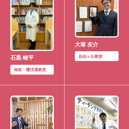
大塚 友介
自由ヶ丘教室
石黒 峻平
旭前・檀渓通教室