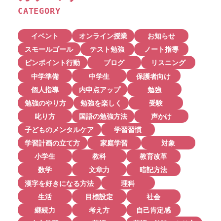
CATEGORY
イベント
オンライン授業
お知らせ
スモールゴール
テスト勉強
ノート指導
ピンポイント行動
ブログ
リスニング
中学準備
中学生
保護者向け
個人指導
内申点アップ
勉強
勉強のやり方
勉強を楽しく
受験
叱り方
国語の勉強方法
声かけ
子どものメンタルケア
学習習慣
学習計画の立て方
家庭学習
対象
小学生
教科
教育改革
数学
文章力
暗記方法
漢字を好きになる方法
理科
生活
目標設定
社会
継続力
考え方
自己肯定感