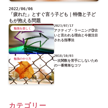
2022/06/06
「疲れた」とすぐ言う子ども｜特徴と子ど
もが抱える問題
2023/07/17
勉強を楽しく
アクティブ・ラーニング③古
いと言われる理由と今後注目
される指導法
2018/10/03
勉強のやり方
一次関数を苦手にしないため
の一番簡単なコツ
カテゴリー