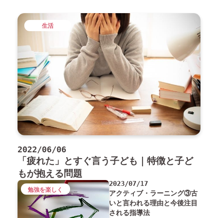
生活
2022/06/06
「疲れた」とすぐ言う子ども｜特徴と子ど
もが抱える問題
2023/07/17
勉強を楽しく
アクティブ・ラーニング③古
いと言われる理由と今後注目
される指導法