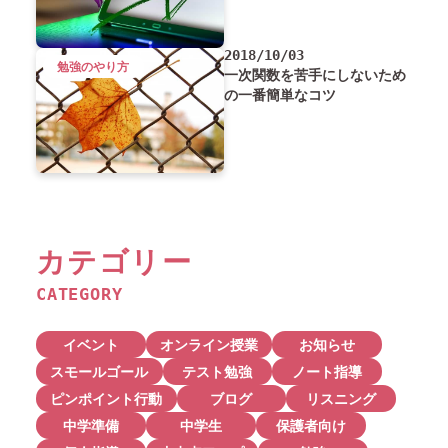
2018/10/03
勉強のやり方
一次関数を苦手にしないため
の一番簡単なコツ
カテゴリー
CATEGORY
イベント
オンライン授業
お知らせ
スモールゴール
テスト勉強
ノート指導
ピンポイント行動
ブログ
リスニング
中学準備
中学生
保護者向け