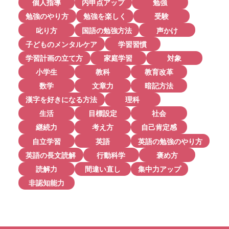
個人指導
内申点アップ
勉強
勉強のやり方
勉強を楽しく
受験
叱り方
国語の勉強方法
声かけ
子どものメンタルケア
学習習慣
学習計画の立て方
家庭学習
対象
小学生
教科
教育改革
数学
文章力
暗記方法
漢字を好きになる方法
理科
生活
目標設定
社会
継続力
考え方
自己肯定感
自立学習
英語
英語の勉強のやり方
英語の長文読解
行動科学
褒め方
読解力
間違い直し
集中力アップ
非認知能力