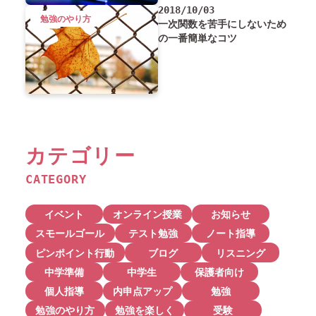
2018/10/03
勉強のやり方
一次関数を苦手にしないため
の一番簡単なコツ
カテゴリー
CATEGORY
イベント
オンライン授業
お知らせ
スモールゴール
テスト勉強
ノート指導
ピンポイント行動
ブログ
リスニング
中学準備
中学生
保護者向け
個人指導
内申点アップ
勉強
勉強のやり方
勉強を楽しく
受験