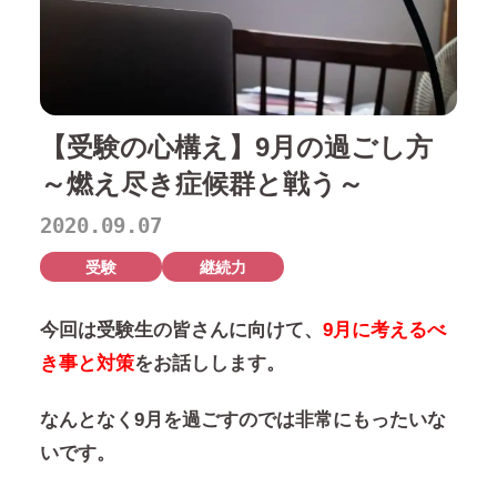
【受験の心構え】9月の過ごし方
～燃え尽き症候群と戦う～
2020.09.07
受験
継続力
今回は受験生の皆さんに向けて、
9月に考えるべ
き事と対策
をお話しします。
なんとなく9月を過ごすのでは非常にもったいな
いです。