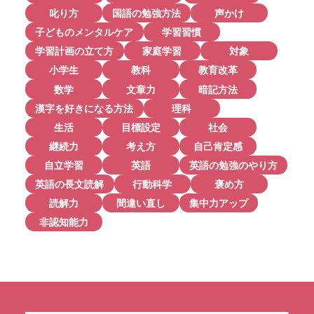
叱り方
国語の勉強方法
声かけ
子どものメンタルケア
学習習慣
学習計画の立て方
家庭学習
対象
小学生
教科
教育改革
数学
文章力
暗記方法
漢字を好きになる方法
理科
生活
目標設定
社会
継続力
考え方
自己肯定感
自立学習
英語
英語の勉強のやり方
英語の長文読解
行動科学
褒め方
読解力
間違い直し
集中力アップ
非認知能力