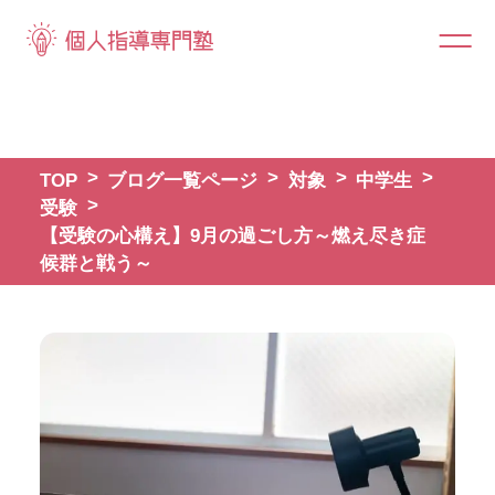
TOP
ブログ一覧ページ
対象
中学生
受験
【受験の心構え】9月の過ごし方～燃え尽き症
候群と戦う～