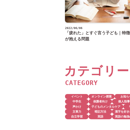
2022/06/06
「疲れた」とすぐ言う子ども｜特徴
が抱える問題
カテゴリー
CATEGORY
イベント
オンライン授業
お知ら
中学生
保護者向け
個人指導
声かけ
子どものメンタルケア
文章力
暗記方法
漢字を好き
自立学習
英語
英語の勉強