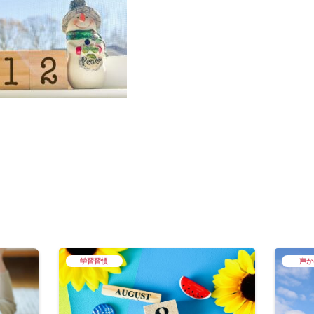
学習習慣
声か