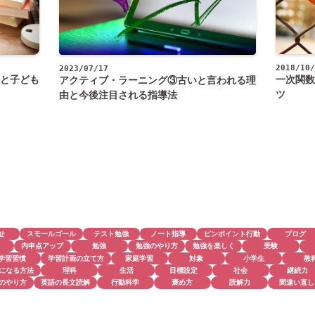
2018/10/
2023/07/17
と子ども
一次関数
アクティブ・ラーニング③古いと言われる理
ツ
由と今後注目される指導法
せ
スモールゴール
テスト勉強
ノート指導
ピンポイント行動
ブログ
内申点アップ
勉強
勉強のやり方
勉強を楽しく
受験
学習習慣
学習計画の立て方
家庭学習
対象
小学生
教
になる方法
理科
生活
目標設定
社会
継続力
のやり方
英語の長文読解
行動科学
褒め方
読解力
間違い直し