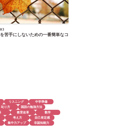
03
を苦手にしないための一番簡単なコ
リスニング
中学準備
叱り方
国語の勉強方法
科
教育改革
数学
考え方
自己肯定感
集中力アップ
非認知能力