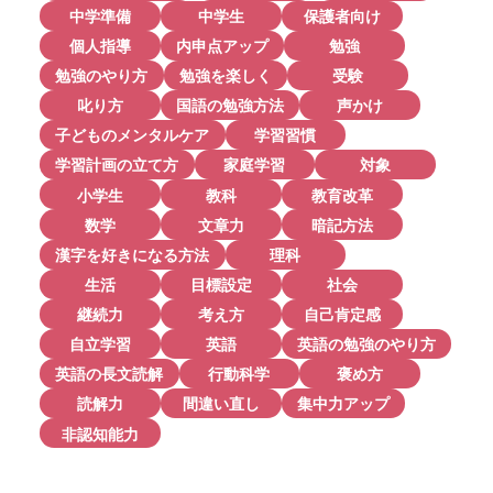
中学準備
中学生
保護者向け
個人指導
内申点アップ
勉強
勉強のやり方
勉強を楽しく
受験
叱り方
国語の勉強方法
声かけ
子どものメンタルケア
学習習慣
学習計画の立て方
家庭学習
対象
小学生
教科
教育改革
数学
文章力
暗記方法
漢字を好きになる方法
理科
生活
目標設定
社会
継続力
考え方
自己肯定感
自立学習
英語
英語の勉強のやり方
英語の長文読解
行動科学
褒め方
読解力
間違い直し
集中力アップ
非認知能力