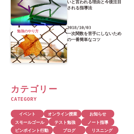
いと言われる理由と今後注目
される指導法
2018/10/03
勉強のやり方
一次関数を苦手にしないため
の一番簡単なコツ
カテゴリー
CATEGORY
イベント
オンライン授業
お知らせ
スモールゴール
テスト勉強
ノート指導
ピンポイント行動
ブログ
リスニング