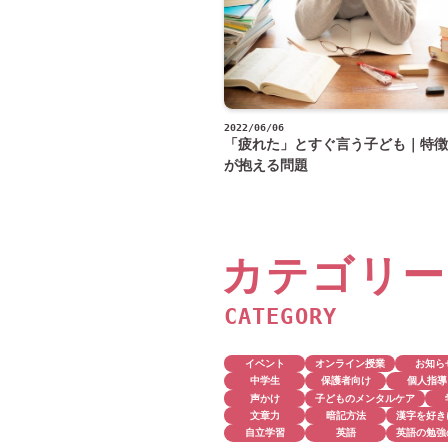
2022/06/06
「疲れた」とすぐ言う子ども｜特徴
が抱える問題
カテゴリー
CATEGORY
イベント
オンライン授業
お知ら
中学生
保護者向け
個人指導
声かけ
子どものメンタルケア
文章力
暗記方法
漢字を好き
自立学習
英語
英語の勉強