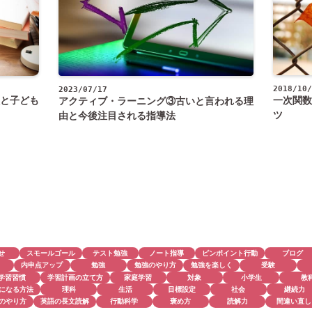
2018/10/
2023/07/17
と子ども
一次関数
アクティブ・ラーニング③古いと言われる理
ツ
由と今後注目される指導法
せ
スモールゴール
テスト勉強
ノート指導
ピンポイント行動
ブログ
内申点アップ
勉強
勉強のやり方
勉強を楽しく
受験
学習習慣
学習計画の立て方
家庭学習
対象
小学生
教
になる方法
理科
生活
目標設定
社会
継続力
のやり方
英語の長文読解
行動科学
褒め方
読解力
間違い直し