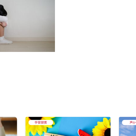
学習習慣
声か