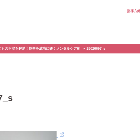
指導方
どもの不安を解消！物事を成功に導くメンタルケア術
28026697_s
7_s