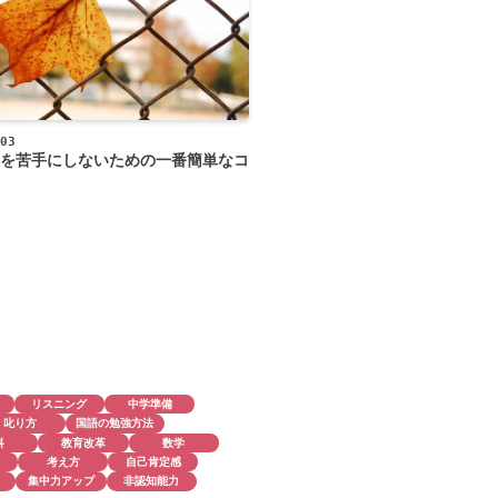
03
を苦手にしないための一番簡単なコ
リスニング
中学準備
叱り方
国語の勉強方法
科
教育改革
数学
考え方
自己肯定感
集中力アップ
非認知能力