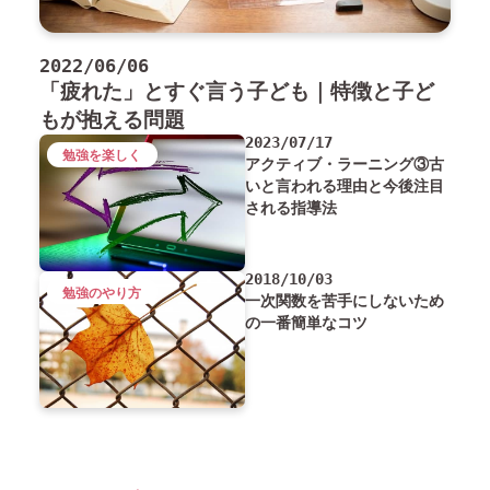
2022/06/06
「疲れた」とすぐ言う子ども｜特徴と子ど
もが抱える問題
2023/07/17
勉強を楽しく
アクティブ・ラーニング③古
いと言われる理由と今後注目
される指導法
2018/10/03
勉強のやり方
一次関数を苦手にしないため
の一番簡単なコツ