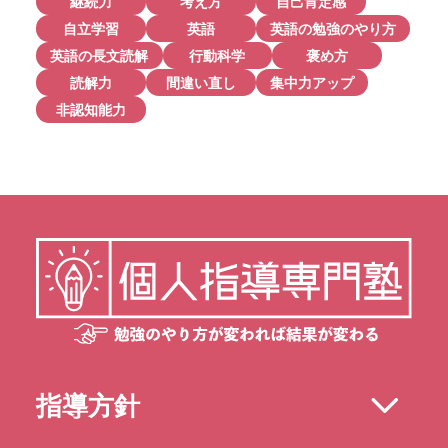
継続力
考え方
自己肯定感
自立学習
英語
英語の勉強のやり方
英語の長文読解
行動科学
褒め方
読解力
間違い直し
集中力アップ
非認知能力
指導方針