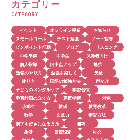
カテゴリー
CATEGORY
イベント
オンライン授業
お知らせ
スモールゴール
テスト勉強
ノート指導
ピンポイント行動
ブログ
リスニング
中学準備
中学生
保護者向け
個人指導
内申点アップ
勉強
勉強のやり方
勉強を楽しく
受験
叱り方
国語の勉強方法
声かけ
子どものメンタルケア
学習習慣
学習計画の立て方
家庭学習
対象
小学生
教科
教育改革
数学
文章力
暗記方法
漢字を好きになる方法
理科
生活
目標設定
社会