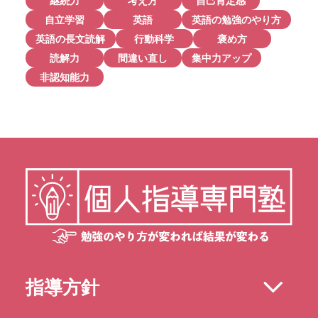
継続力
考え方
自己肯定感
自立学習
英語
英語の勉強のやり方
英語の長文読解
行動科学
褒め方
読解力
間違い直し
集中力アップ
非認知能力
指導方針