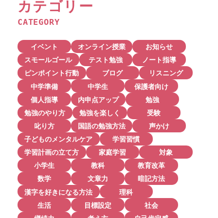
カテゴリー
CATEGORY
イベント
オンライン授業
お知らせ
スモールゴール
テスト勉強
ノート指導
ピンポイント行動
ブログ
リスニング
中学準備
中学生
保護者向け
個人指導
内申点アップ
勉強
勉強のやり方
勉強を楽しく
受験
叱り方
国語の勉強方法
声かけ
子どものメンタルケア
学習習慣
学習計画の立て方
家庭学習
対象
小学生
教科
教育改革
数学
文章力
暗記方法
漢字を好きになる方法
理科
生活
目標設定
社会