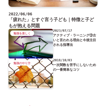
2022/06/06
「疲れた」とすぐ言う子ども｜特徴と子ど
もが抱える問題
2023/07/17
勉強を楽しく
アクティブ・ラーニング③古
いと言われる理由と今後注目
される指導法
2018/10/03
勉強のやり方
一次関数を苦手にしないため
の一番簡単なコツ