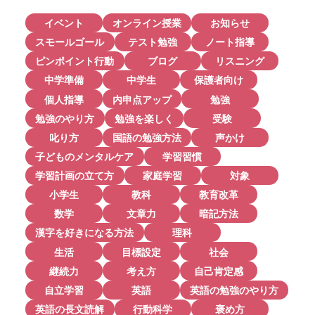
イベント
オンライン授業
お知らせ
スモールゴール
テスト勉強
ノート指導
ピンポイント行動
ブログ
リスニング
中学準備
中学生
保護者向け
個人指導
内申点アップ
勉強
勉強のやり方
勉強を楽しく
受験
叱り方
国語の勉強方法
声かけ
子どものメンタルケア
学習習慣
学習計画の立て方
家庭学習
対象
小学生
教科
教育改革
数学
文章力
暗記方法
漢字を好きになる方法
理科
生活
目標設定
社会
継続力
考え方
自己肯定感
自立学習
英語
英語の勉強のやり方
英語の長文読解
行動科学
褒め方