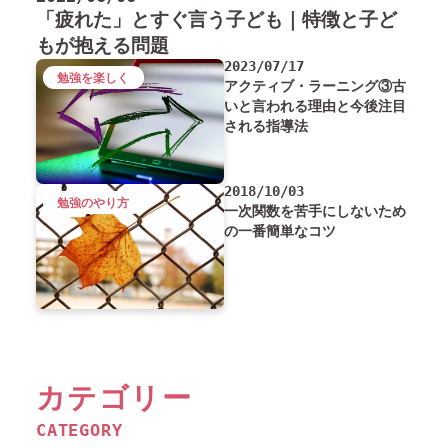
「疲れた」とすぐ言う子ども｜特徴と子ど
もが抱える問題
2023/07/17
勉強を楽しく
アクティブ・ラーニング③古
いと言われる理由と今後注目
される指導法
2018/10/03
勉強のやり方
一次関数を苦手にしないため
の一番簡単なコツ
カテゴリー
CATEGORY