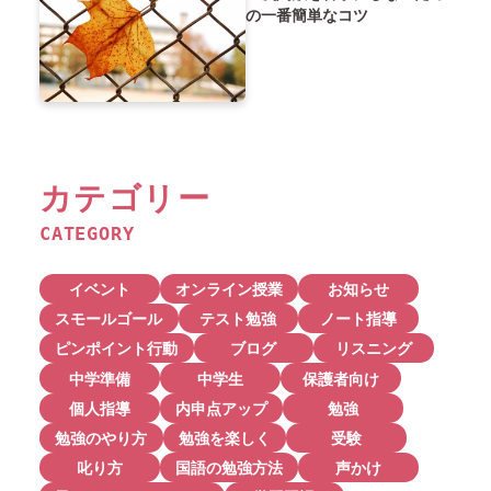
の一番簡単なコツ
カテゴリー
CATEGORY
イベント
オンライン授業
お知らせ
スモールゴール
テスト勉強
ノート指導
ピンポイント行動
ブログ
リスニング
中学準備
中学生
保護者向け
個人指導
内申点アップ
勉強
勉強のやり方
勉強を楽しく
受験
叱り方
国語の勉強方法
声かけ