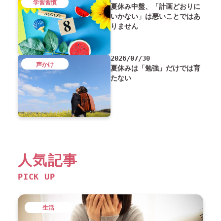
学習習慣
夏休み中盤、「計画どおりに
いかない」は悪いことではあ
りません
2026/07/30
声かけ
夏休みは「勉強」だけでは育
たない
人気記事
PICK UP
生活