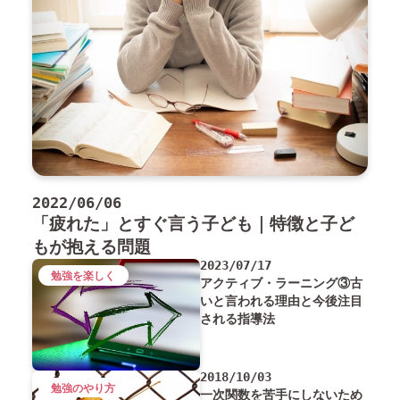
2022/06/06
「疲れた」とすぐ言う子ども｜特徴と子ど
もが抱える問題
2023/07/17
勉強を楽しく
アクティブ・ラーニング③古
いと言われる理由と今後注目
される指導法
2018/10/03
勉強のやり方
一次関数を苦手にしないため