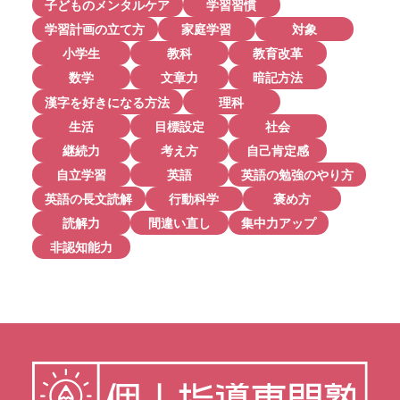
子どものメンタルケア
学習習慣
学習計画の立て方
家庭学習
対象
小学生
教科
教育改革
数学
文章力
暗記方法
漢字を好きになる方法
理科
生活
目標設定
社会
継続力
考え方
自己肯定感
自立学習
英語
英語の勉強のやり方
英語の長文読解
行動科学
褒め方
読解力
間違い直し
集中力アップ
非認知能力