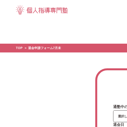
TOP
退会申請フォーム7月末
通塾中
退会日