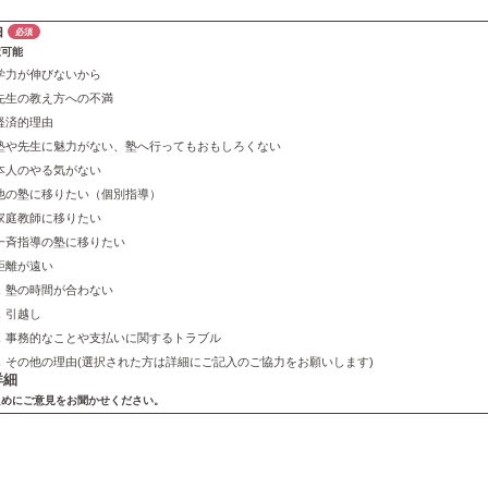
由
必須
択可能
学力が伸びないから
先生の教え方への不満
経済的理由
塾や先生に魅力がない、塾へ行ってもおもしろくない
本人のやる気がない
他の塾に移りたい（個別指導）
家庭教師に移りたい
一斉指導の塾に移りたい
距離が遠い
．塾の時間が合わない
．引越し
．事務的なことや支払いに関するトラブル
．その他の理由(選択された方は詳細にご記入のご協力をお願いします)
詳細
ためにご意見をお聞かせください。