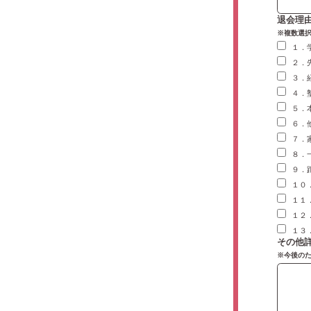
退会理
※複数選
１．
２．
３．
４．
５．
６．
７．
８．
９．
１０
１１
１２
１３
その他
※今後の