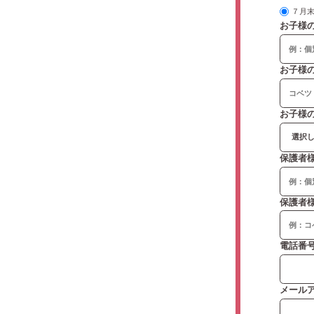
７月
お子様
お子様
お子様
保護者
保護者
電話番
メール