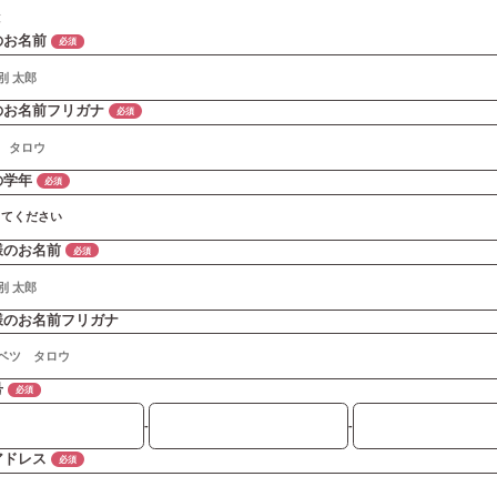
末
のお名前
必須
のお名前フリガナ
必須
の学年
必須
様のお名前
必須
様のお名前フリガナ
号
必須
-
-
アドレス
必須