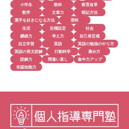
小学生
教科
教育改革
数学
文章力
暗記方法
漢字を好きになる方法
理科
生活
目標設定
社会
継続力
考え方
自己肯定感
自立学習
英語
英語の勉強のやり方
英語の長文読解
行動科学
褒め方
読解力
間違い直し
集中力アップ
非認知能力