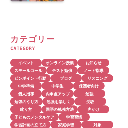
カテゴリー
CATEGORY
イベント
オンライン授業
お知らせ
スモールゴール
テスト勉強
ノート指導
ピンポイント行動
ブログ
リスニング
中学準備
中学生
保護者向け
個人指導
内申点アップ
勉強
勉強のやり方
勉強を楽しく
受験
叱り方
国語の勉強方法
声かけ
子どものメンタルケア
学習習慣
学習計画の立て方
家庭学習
対象