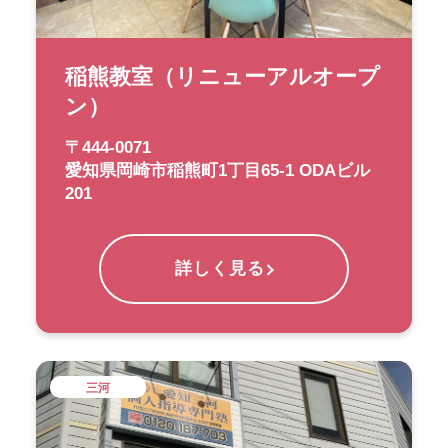
稲熊教室（リニューアルオープ
ン）
〒444-0071
愛知県岡崎市稲熊町1丁目65-1 ODAビル
201
詳しく見る
三河