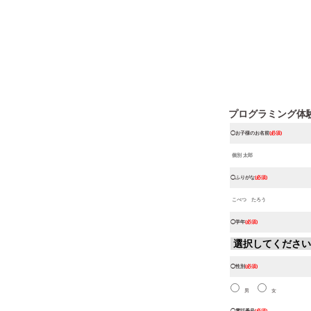
プログラミング体験教
◯お子様のお名前
(必須)
◯ふりがな
(必須)
◯学年
(必須)
◯性別
(必須)
男
女
◯電話番号
(必須)