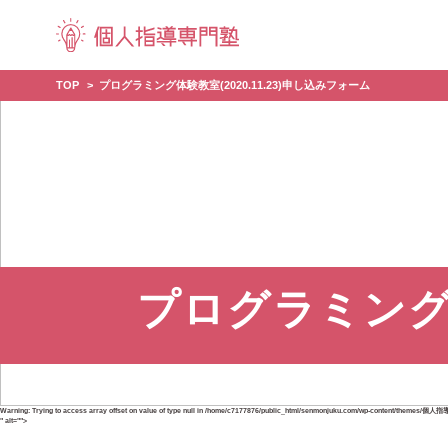
TOP
プログラミング体験教室(2020.11.23)申し込みフォーム
プログラミング体
Warning
: Trying to access array offset on value of type null in
/home/c7177876/public_html/senmonjuku.com/wp-content/themes/個人
" alt="">