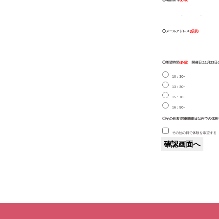
-
-
◯メールアドレス
(必須)
◯希望時間
(必須)
開催日:11月23日(
10：30~
13：30~
15：10~
16：50~
◯その他希望(※開催日以外での体験
その他の日で体験を希望する