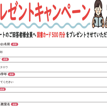
のお名前
必須
ナ
必須
の学年
必須
必須
た教室名
必須