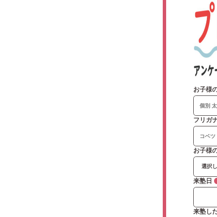
お子様
フリガ
お子様
来塾日
来塾し