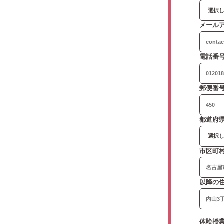
メール
電話番
郵便番
都道府
市区町
以降の住
体験授