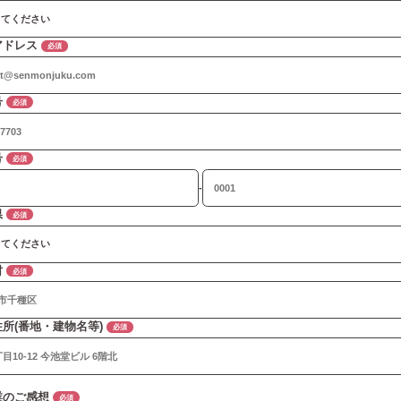
アドレス
必須
号
必須
号
必須
-
県
必須
村
必須
所(番地・建物名等)
必須
業のご感想
必須