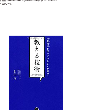
門塾/parts/subPageHeader.php
on line
81
" alt="">