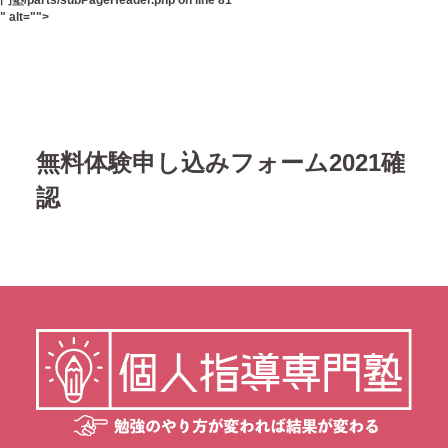
門塾/parts/subPageHeader.php
on line
81
" alt="">
無料体験申し込みフォーム2021確
認