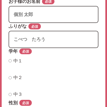
お子様のお名前
必須
ふりがな
必須
学年
必須
中１
中２
中３
性別
必須