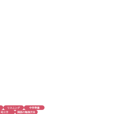
リスニング
中学準備
叱り方
国語の勉強方法