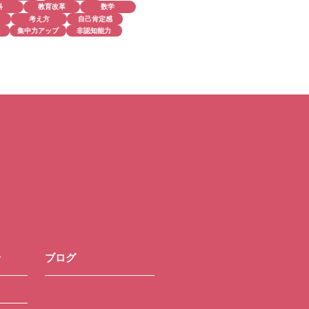
科
教育改革
数学
考え方
自己肯定感
集中力アップ
非認知能力
せ
ブログ