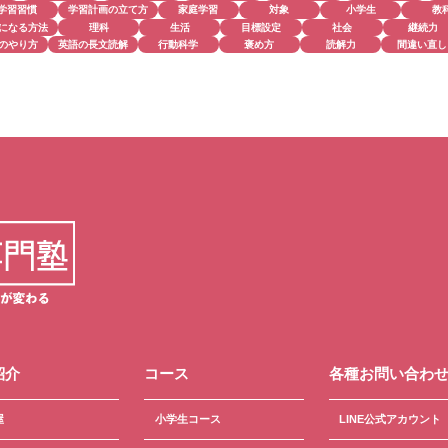
学習習慣
学習計画の立て方
家庭学習
対象
小学生
教
になる方法
理科
生活
目標設定
社会
継続力
のやり方
英語の長文読解
行動科学
褒め方
読解力
間違い直し
紹介
コース
各種お問い合わ
屋
小学生コース
LINE公式アカウント