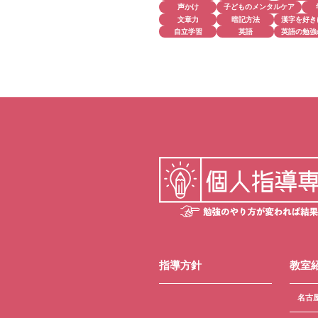
声かけ
子どものメンタルケア
文章力
暗記方法
漢字を好き
自立学習
英語
英語の勉強
指導方針
教室
名古