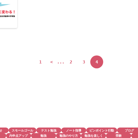
1
<
...
2
3
4
せ
スモールゴール
テスト勉強
ノート指導
ピンポイント行動
ブログ
内申点アップ
勉強
勉強のやり方
勉強を楽しく
受験