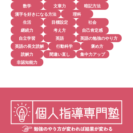
数学
文章力
暗記方法
漢字を好きになる方法
理科
生活
目標設定
社会
継続力
考え方
自己肯定感
自立学習
英語
英語の勉強のやり方
英語の長文読解
行動科学
褒め方
読解力
間違い直し
集中力アップ
非認知能力