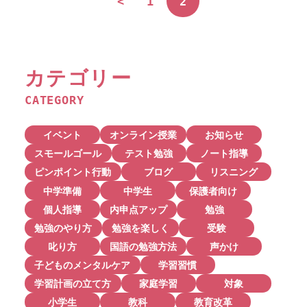
<
1
2
カテゴリー
CATEGORY
イベント
オンライン授業
お知らせ
スモールゴール
テスト勉強
ノート指導
ピンポイント行動
ブログ
リスニング
中学準備
中学生
保護者向け
個人指導
内申点アップ
勉強
勉強のやり方
勉強を楽しく
受験
叱り方
国語の勉強方法
声かけ
子どものメンタルケア
学習習慣
学習計画の立て方
家庭学習
対象
小学生
教科
教育改革