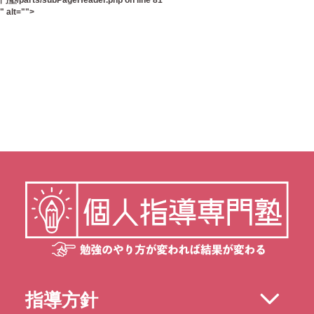
門塾/parts/subPageHeader.php
on line
81
" alt="">
指導方針