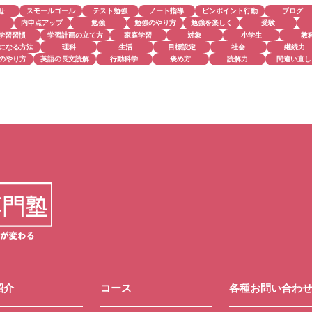
せ
スモールゴール
テスト勉強
ノート指導
ピンポイント行動
ブログ
内申点アップ
勉強
勉強のやり方
勉強を楽しく
受験
学習習慣
学習計画の立て方
家庭学習
対象
小学生
教
になる方法
理科
生活
目標設定
社会
継続力
のやり方
英語の長文読解
行動科学
褒め方
読解力
間違い直し
紹介
コース
各種お問い合わ