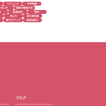
リスニング
中学準備
叱り方
国語の勉強方法
科
教育改革
数学
考え方
自己肯定感
集中力アップ
非認知能力
せ
ブログ