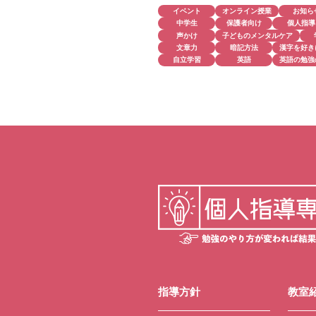
イベント
オンライン授業
お知ら
中学生
保護者向け
個人指導
声かけ
子どものメンタルケア
文章力
暗記方法
漢字を好き
自立学習
英語
英語の勉強
指導方針
教室