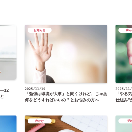
お知らせ
声か
2025/11/10
2025/11/
―12
「勉強は環境が大事」と聞くけれど、じゃあ
「やる気
と
何をどうすればいいの？とお悩みの方へ
仕組み”
声かけ
受