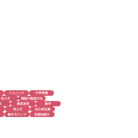
リスニング
中学準備
叱り方
国語の勉強方法
科
教育改革
数学
考え方
自己肯定感
集中力アップ
非認知能力