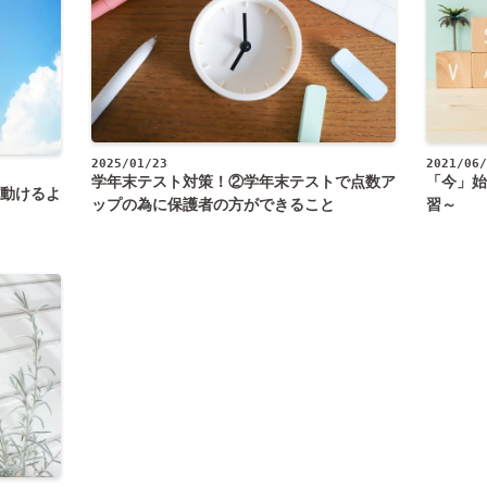
2025/01/23
2021/06/
学年末テスト対策！②学年末テストで点数ア
「今」始
動けるよ
ップの為に保護者の方ができること
習～