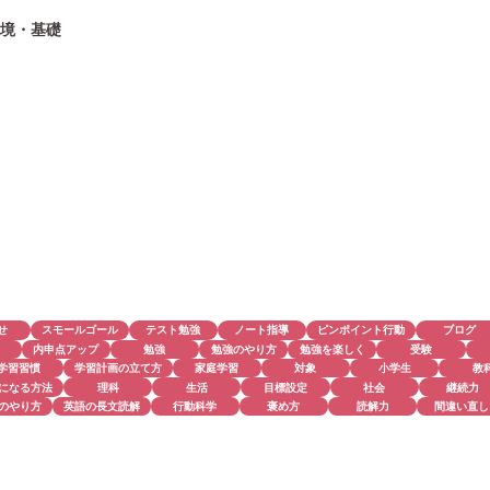
境・基礎
せ
スモールゴール
テスト勉強
ノート指導
ピンポイント行動
ブログ
内申点アップ
勉強
勉強のやり方
勉強を楽しく
受験
学習習慣
学習計画の立て方
家庭学習
対象
小学生
教
になる方法
理科
生活
目標設定
社会
継続力
のやり方
英語の長文読解
行動科学
褒め方
読解力
間違い直し