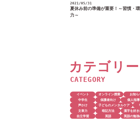
2021/05/31
夏休み前の準備が重要！～習慣・環
力～
カテゴリー
CATEGORY
イベント
オンライン授業
お知ら
中学生
保護者向け
個人指導
声かけ
子どものメンタルケア
文章力
暗記方法
漢字を好き
自立学習
英語
英語の勉強