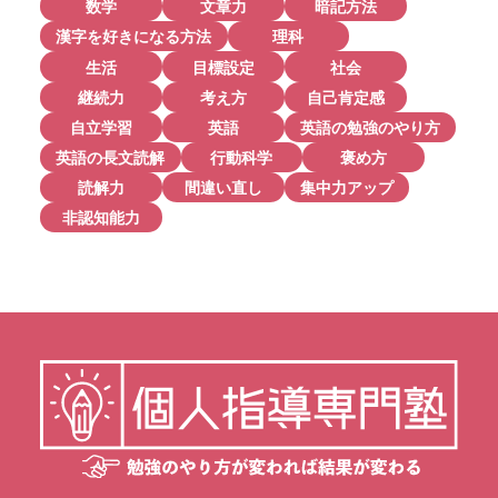
数学
文章力
暗記方法
漢字を好きになる方法
理科
生活
目標設定
社会
継続力
考え方
自己肯定感
自立学習
英語
英語の勉強のやり方
英語の長文読解
行動科学
褒め方
読解力
間違い直し
集中力アップ
非認知能力