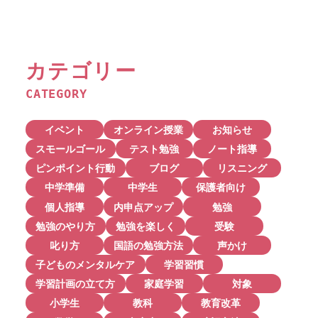
カテゴリー
CATEGORY
イベント
オンライン授業
お知らせ
スモールゴール
テスト勉強
ノート指導
ピンポイント行動
ブログ
リスニング
中学準備
中学生
保護者向け
個人指導
内申点アップ
勉強
勉強のやり方
勉強を楽しく
受験
叱り方
国語の勉強方法
声かけ
子どものメンタルケア
学習習慣
学習計画の立て方
家庭学習
対象
小学生
教科
教育改革