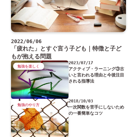
2022/06/06
「疲れた」とすぐ言う子ども｜特徴と子ど
もが抱える問題
2023/07/17
勉強を楽しく
アクティブ・ラーニング③古
いと言われる理由と今後注目
される指導法
2018/10/03
勉強のやり方
一次関数を苦手にしないため
の一番簡単なコツ