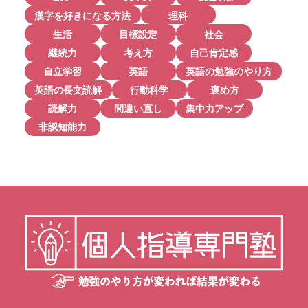
漢字を好きになる方法
理科
生活
目標設定
社会
継続力
考え方
自己肯定感
自立学習
英語
英語の勉強のやり方
英語の長文読解
行動科学
褒め方
読解力
間違い直し
集中力アップ
非認知能力