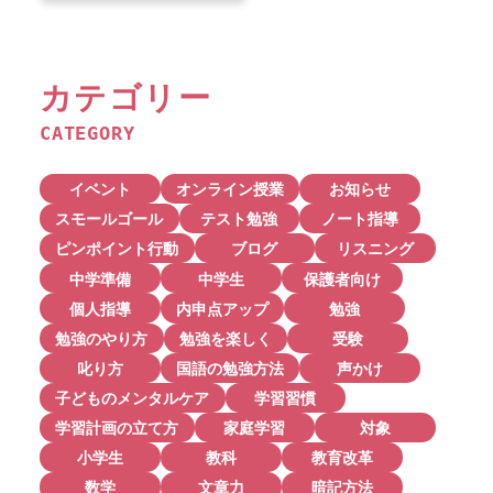
カテゴリー
CATEGORY
イベント
オンライン授業
お知らせ
スモールゴール
テスト勉強
ノート指導
ピンポイント行動
ブログ
リスニング
中学準備
中学生
保護者向け
個人指導
内申点アップ
勉強
勉強のやり方
勉強を楽しく
受験
叱り方
国語の勉強方法
声かけ
子どものメンタルケア
学習習慣
学習計画の立て方
家庭学習
対象
小学生
教科
教育改革
数学
文章力
暗記方法