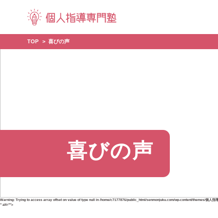
TOP
喜びの声
喜びの声
Warning
: Trying to access array offset on value of type null in
/home/c7177876/public_html/senmonjuku.com/wp-content/themes/個人
" alt="">